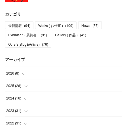
カテゴリ
最新情報
(
94
)
Works ( お仕事 )
(
109
)
News
(
57
)
Exhibition ( 展覧会 )
(
91
)
Gallery ( 作品 )
(
41
)
Others(Blog&Article)
(
76
)
アーカイブ
2026
(
8
)
(
5
)
2025
(
26
)
(
1
)
(
1
)
2024
(
16
)
(
2
)
(
3
)
(
2
)
2023
(
31
)
(
4
)
(
1
)
(
5
)
2022
(
31
)