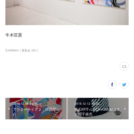
牛木匡憲
Exhibition ( 展覧会 )
(
91
)
2016.12.26 03:16
2016.12.12 12:20
アウターサイド２ 作品紹
FLEXFIT×LUCK×Ushikiコラ
介
ボ帽子発売