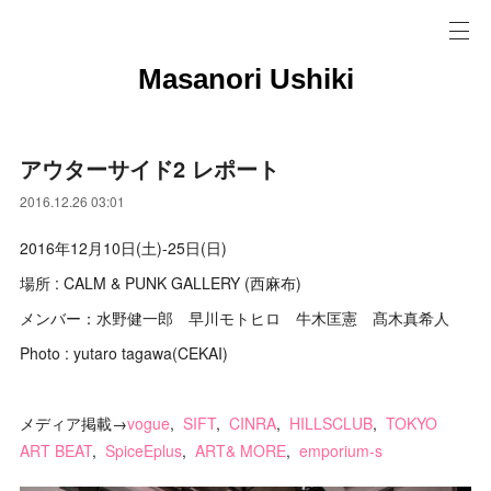
Masanori Ushiki
アウターサイド2 レポート
2016.12.26 03:01
2016年12月10日(土)-25日(日)
場所 : CALM & PUNK GALLERY (西麻布)
メンバー：水野健一郎 早川モトヒロ 牛木匡憲 髙木真希人
Photo : yutaro tagawa(CEKAI)
メディア掲載→
vogue
,
SIFT
,
CINRA
,
HILLSCLUB
,
TOKYO
ART BEAT
,
SpiceEplus
,
ART& MORE
,
emporium-s