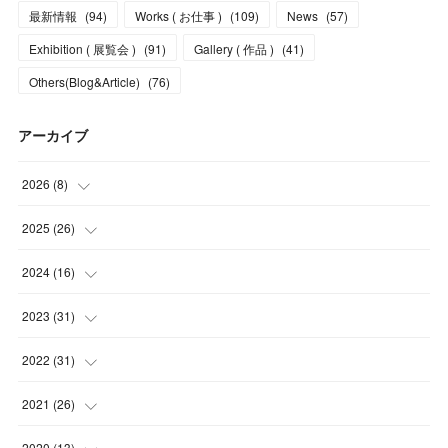
最新情報
(
94
)
Works ( お仕事 )
(
109
)
News
(
57
)
Exhibition ( 展覧会 )
(
91
)
Gallery ( 作品 )
(
41
)
Others(Blog&Article)
(
76
)
アーカイブ
2026
(
8
)
(
5
)
2025
(
26
)
(
1
)
(
1
)
2024
(
16
)
(
2
)
(
3
)
(
2
)
2023
(
31
)
(
4
)
(
1
)
(
5
)
2022
(
31
)
(
1
)
(
3
)
(
2
)
(
4
)
2021
(
26
)
(
4
)
(
2
)
(
1
)
(
2
)
(
5
)
2020
(
13
)