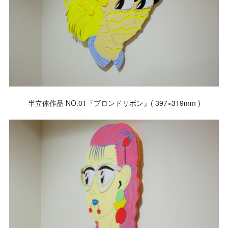
半立体作品 NO.01『ブロンドリボン』( 397×319mm )