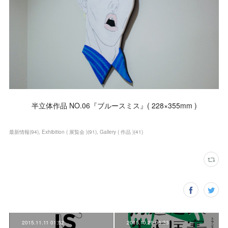
半立体作品 NO.06『ブルースミス』( 228×355mm )
最新情報
(
94
)
Exhibition ( 展覧会 )
(
91
)
Gallery ( 作品 )
(
41
)
2015.11.11 01:52
2015.10.29 06:33