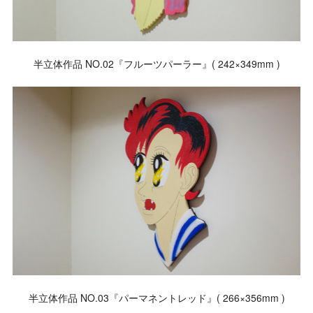
半立体作品 NO.02『フルーツパーラー』( 242×349mm )
半立体作品 NO.03『パーマネントレッド』( 266×356mm )