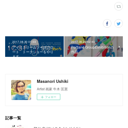
2017.08.30 01:03
2017.08.25 02:40
アイスクリームソーダフロ
Portland GroupExhibitionの
ート トークショーをやり
作品
ます。
Masanori Ushiki
Artist 画家 牛木 匡憲
フォロー
記事一覧