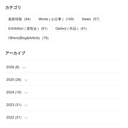
カテゴリ
最新情報
(
94
)
Works ( お仕事 )
(
109
)
News
(
57
)
Exhibition ( 展覧会 )
(
91
)
Gallery ( 作品 )
(
41
)
Others(Blog&Article)
(
76
)
アーカイブ
2026
(
8
)
(
5
)
2025
(
26
)
(
1
)
(
1
)
2024
(
16
)
(
2
)
(
3
)
(
2
)
2023
(
31
)
(
4
)
(
1
)
(
5
)
2022
(
31
)
(
1
)