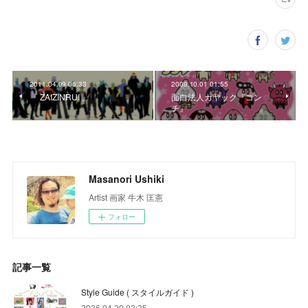
2011.04.09 06:33
2009.10.01 01:55
『 ZAIZINRUI 』
面白法人カヤック『コン
チ』
Masanori Ushiki
Artist 画家 牛木 匡憲
フォロー
記事一覧
Style Guide ( スタイルガイド )