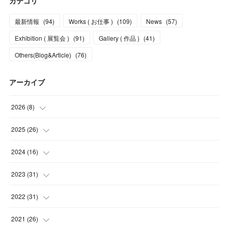
カテゴリ
最新情報
(
94
)
Works ( お仕事 )
(
109
)
News
(
57
)
Exhibition ( 展覧会 )
(
91
)
Gallery ( 作品 )
(
41
)
Others(Blog&Article)
(
76
)
アーカイブ
2026
(
8
)
(
5
)
2025
(
26
)
(
1
)
(
1
)
2024
(
16
)
(
2
)
(
3
)
(
2
)
2023
(
31
)
(
4
)
(
1
)
(
5
)
2022
(
31
)
(
1
)
(
3
)
(
2
)
(
4
)
2021
(
26
)