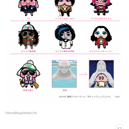
Others(Blog&Article)
(
76
)