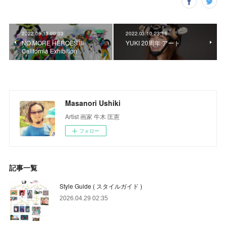
2022.06.13 00:03
2022.03.10 23:16
NO MORE HEROES Ⅲ
YUKI 20周年 アート
California Exhibition
Masanori Ushiki
Artist 画家 牛木 匡憲
フォロー
記事一覧
Style Guide ( スタイルガイド )
2026.04.29 02:35