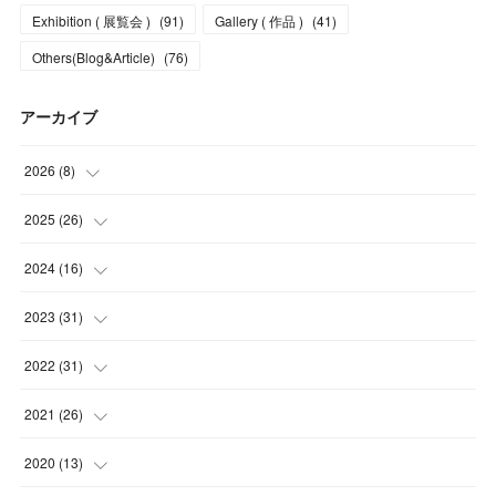
Exhibition ( 展覧会 )
(
91
)
Gallery ( 作品 )
(
41
)
Others(Blog&Article)
(
76
)
アーカイブ
2026
(
8
)
(
5
)
2025
(
26
)
(
1
)
(
1
)
2024
(
16
)
(
2
)
(
3
)
(
2
)
2023
(
31
)
(
4
)
(
1
)
(
5
)
2022
(
31
)
(
1
)
(
3
)
(
2
)
(
4
)
2021
(
26
)
(
4
)
(
2
)
(
1
)
(
2
)
(
5
)
2020
(
13
)