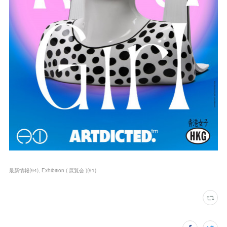
最新情報
(
94
)
Exhibition ( 展覧会 )
(
91
)