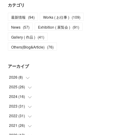
カテゴリ
最新情報
(
94
)
Works ( お仕事 )
(
109
)
News
(
57
)
Exhibition ( 展覧会 )
(
91
)
Gallery ( 作品 )
(
41
)
Others(Blog&Article)
(
76
)
アーカイブ
2026
(
8
)
2025
(
26
(
5
)
)
(
1
)
2024
(
16
(
1
)
)
(
2
)
(
3
)
2023
(
31
(
2
)
)
(
4
)
(
1
)
2022
(
31
(
5
)
)
(
1
)
(
3
)
(
2
)
2021
(
26
(
4
)
)
(
4
)
(
2
)
(
1
)
(
2
)
2020
(
13
(
5
)
)