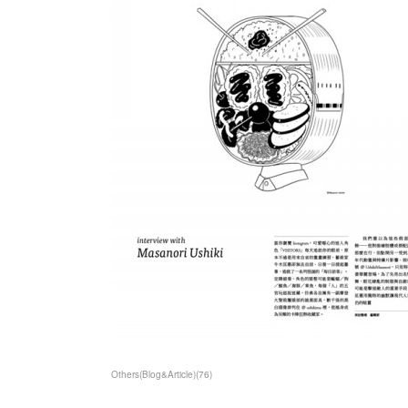
Others(Blog&Article)
(
76
)