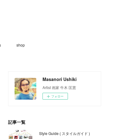
s
shop
Masanori Ushiki
Artist 画家 牛木 匡憲
フォロー
記事一覧
Style Guide ( スタイルガイド )