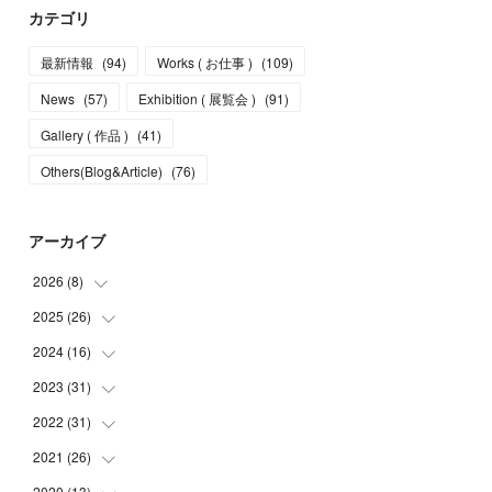
カテゴリ
最新情報
(
94
)
Works ( お仕事 )
(
109
)
News
(
57
)
Exhibition ( 展覧会 )
(
91
)
Gallery ( 作品 )
(
41
)
Others(Blog&Article)
(
76
)
アーカイブ
2026
(
8
)
2025
(
26
(
5
)
)
(
1
)
2024
(
16
(
1
)
)
(
2
)
(
3
)
2023
(
31
(
2
)
)
(
4
)
(
1
)
2022
(
31
(
5
)
)
(
1
)
(
3
)
(
2
)
2021
(
26
(
4
)
)
(
4
)
(
2
)
(
1
)
(
2
)
2020
(
13
(
5
)
)