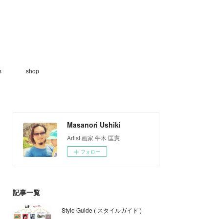
s
shop
Masanori Ushiki
Artist 画家 牛木 匡憲
フォロー
記事一覧
Style Guide ( スタイルガイド )