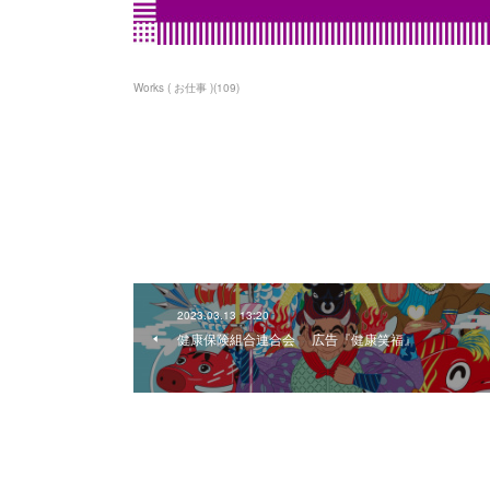
Works ( お仕事 )
(
109
)
2023.03.13 13:20
健康保険組合連合会 広告『健康笑福』