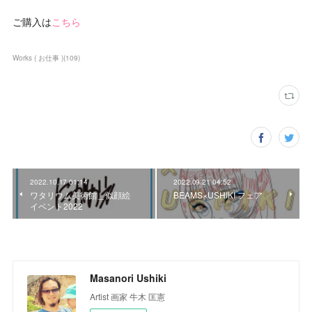
ご購入は
こちら
Works ( お仕事 )
(
109
)
2022.10.17 01:14
2022.09.21 04:52
ワタリウム美術館＿似顔絵
BEAMS×USHIKI フェア
イベント2022
Masanori Ushiki
Artist 画家 牛木 匡憲