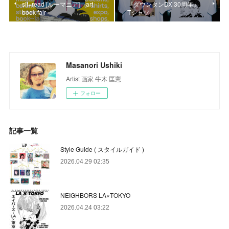
sit+read [ルーマニア] art
『ダウンタンDX 30周年』
book fair
Tシャツ
Masanori Ushiki
Artist 画家 牛木 匡憲
フォロー
記事一覧
Style Guide ( スタイルガイド )
2026.04.29 02:35
NEIGHBORS LA×TOKYO
2026.04.24 03:22