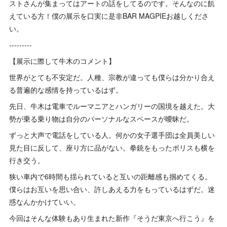
ストさんが集まってはアートの話をしてるのです。そんなのに飢
えている方！僕の展示を口実に是非BAR MAGPIEお越しくださ
い。
---------
【展示に際して牛木のコメント】
世界がとても不安定だ。人種、宗教が違っても僕らは分かり合え
る普遍的な感情を持っているはず。
先日、牛木は電車でルーマニアとハンガリーの国境を越えた。大
勢が乗る乗り物は自分のパーソナルなスペースが曖昧だ。
ずっと大声で電話をしている人。何かの女子選手団は全員美しい
見た目に反して、座り方に品がない。拳銃をもったポリスも横を
行き交う。
狭い車内で6時間も揺られていると互いの距離感も掴めてくる。
僕らはお互いを思い合い、許しあえる力をもっているはずだ。迷
惑なんかかけていい。
今回はそんな体験もあり生まれた新作『そうだ東京へ行こう』を