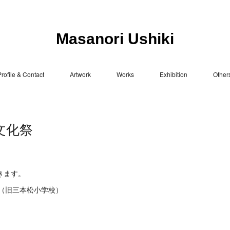
Masanori Ushiki
rofile & Contact
Artwork
Works
Exhibition
Other
の文化祭
きます。
（旧三本松小学校）