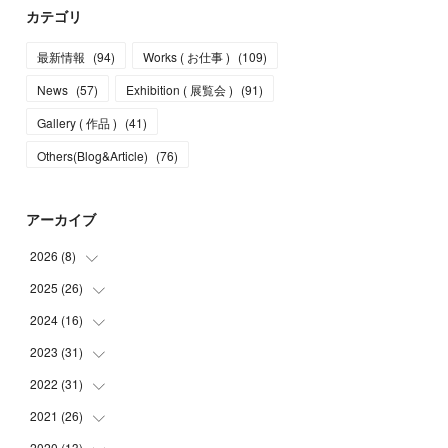
カテゴリ
最新情報
(
94
)
Works ( お仕事 )
(
109
)
News
(
57
)
Exhibition ( 展覧会 )
(
91
)
Gallery ( 作品 )
(
41
)
Others(Blog&Article)
(
76
)
アーカイブ
2026
(
8
)
2025
(
26
(
5
)
)
(
1
)
2024
(
16
(
1
)
)
(
2
)
(
3
)
2023
(
31
(
2
)
)
(
4
)
(
1
)
2022
(
31
(
5
)
)
(
1
)
(
3
)
(
2
)
2021
(
26
(
4
)
)
(
4
)
(
2
)
(
1
)
(
2
)
2020
(
13
(
5
)
)