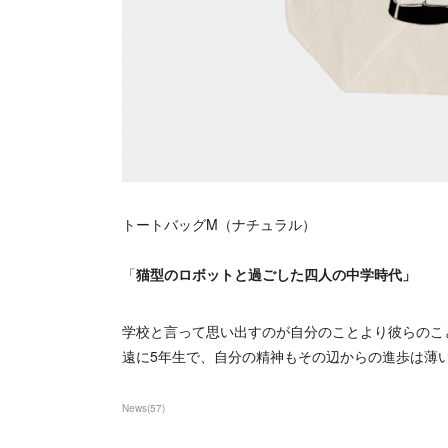
トートバッグM（ナチュラル）
「
猫型のロボットと過ごした四人の中学時代」
学校と言って思い出すのが自分のことより彼らのこ
遠に5年生で、自分の精神もその辺からの進歩は薄
News
(
57
)