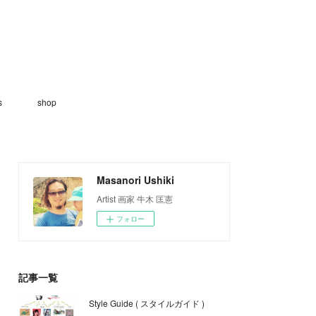
s
shop
Masanori Ushiki
Artist 画家 牛木 匡憲
フォロー
記事一覧
Style Guide ( スタイルガイド )