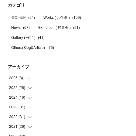
カテゴリ
最新情報
(
94
)
Works ( お仕事 )
(
109
)
News
(
57
)
Exhibition ( 展覧会 )
(
91
)
Gallery ( 作品 )
(
41
)
Others(Blog&Article)
(
76
)
アーカイブ
2026
(
8
)
2025
(
26
(
5
)
)
(
1
)
2024
(
16
(
1
)
)
(
2
)
(
3
)
2023
(
31
(
2
)
)
(
4
)
(
1
)
2022
(
31
(
5
)
)
(
1
)
(
3
)
(
2
)
2021
(
26
(
4
)
)
(
4
)
(
2
)
(
1
)
(
2
)
2020
(
13
(
5
)
)