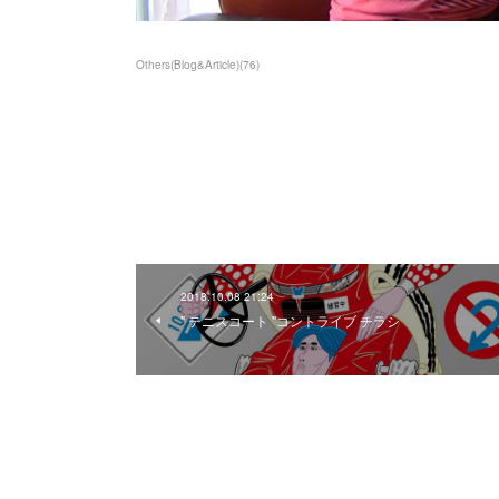
Others(Blog&Article)
(
76
)
2018.10.08 21:24
" テニスコート "コントライブ チラシ