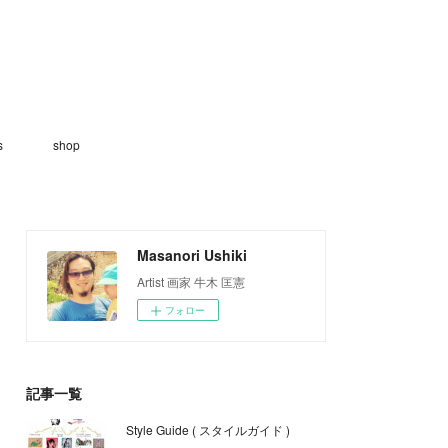
s
shop
Masanori Ushiki
Artist 画家 牛木 匡憲
フォロー
記事一覧
Style Guide ( スタイルガイド )