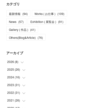
カテゴリ
最新情報
(
94
)
Works ( お仕事 )
(
109
)
News
(
57
)
Exhibition ( 展覧会 )
(
91
)
Gallery ( 作品 )
(
41
)
Others(Blog&Article)
(
76
)
アーカイブ
2026
(
8
)
2025
(
26
(
5
)
)
(
1
)
2024
(
16
(
1
)
)
(
2
)
(
3
)
2023
(
31
(
2
)
)
(
4
)
(
1
)
2022
(
31
(
5
)
)
(
1
)
(
3
)
(
2
)
2021
(
26
(
4
)
)
(
4
)
(
2
)
(
1
)
(
2
)
2020
(
13
(
5
)
)