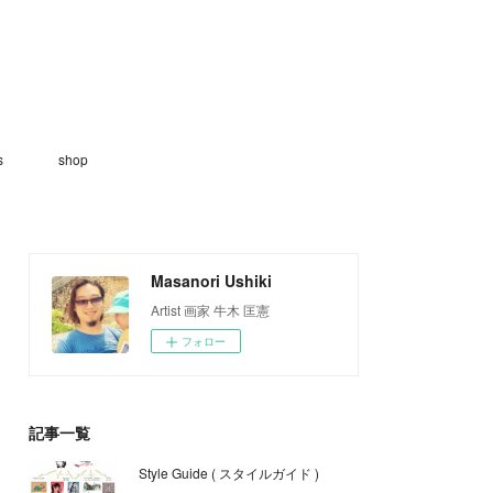
s
shop
Masanori Ushiki
Artist 画家 牛木 匡憲
フォロー
記事一覧
Style Guide ( スタイルガイド )