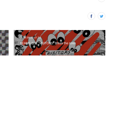
2018.08.29 21:53
BEAMS 個展 "VISITORS" Break the rules