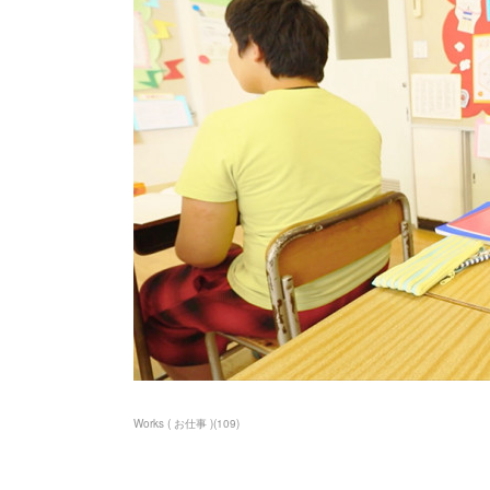
Works ( お仕事 )
(
109
)