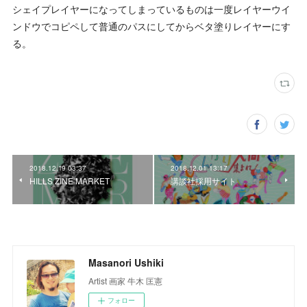
シェイプレイヤーになってしまっているものは一度レイヤーウイ
ンドウでコピペして普通のパスにしてからベタ塗りレイヤーにす
る。
2018.12.19 03:37
2018.12.01 13:17
HILLS ZINE MARKET
講談社採用サイト
Masanori Ushiki
Artist 画家 牛木 匡憲
フォロー