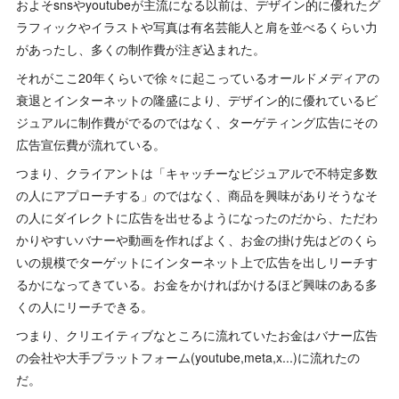
およそsnsやyoutubeが主流になる以前は、デザイン的に優れたグ
ラフィックやイラストや写真は有名芸能人と肩を並べるくらい力
があったし、多くの制作費が注ぎ込まれた。
それがここ20年くらいで徐々に起こっているオールドメディアの
衰退とインターネットの隆盛により、デザイン的に優れているビ
ジュアルに制作費がでるのではなく、ターゲティング広告にその
広告宣伝費が流れている。
つまり、クライアントは「キャッチーなビジュアルで不特定多数
の人にアプローチする」のではなく、商品を興味がありそうなそ
の人にダイレクトに広告を出せるようになったのだから、ただわ
かりやすいバナーや動画を作ればよく、お金の掛け先はどのくら
いの規模でターゲットにインターネット上で広告を出しリーチす
るかになってきている。お金をかければかけるほど興味のある多
くの人にリーチできる。
つまり、クリエイティブなところに流れていたお金はバナー広告
の会社や大手プラットフォーム(youtube,meta,x...)に流れたの
だ。