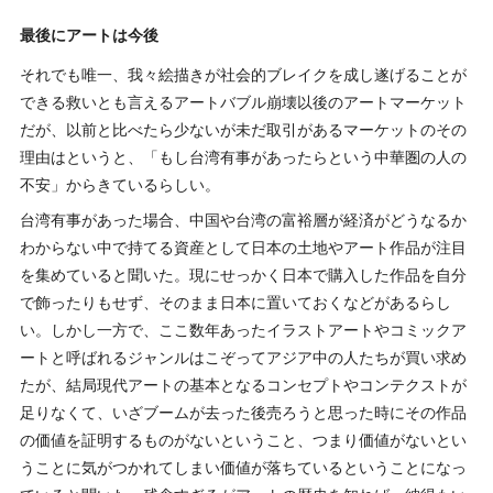
最後にアートは今後
それでも唯一、我々絵描きが社会的ブレイクを成し遂げることが
できる救いとも言えるアートバブル崩壊以後のアートマーケット
だが、以前と比べたら少ないが未だ取引があるマーケットのその
理由はというと、「もし台湾有事があったらという中華圏の人の
不安」からきているらしい。
台湾有事があった場合、中国や台湾の富裕層が経済がどうなるか
わからない中で持てる資産として日本の土地やアート作品が注目
を集めていると聞いた。現にせっかく日本で購入した作品を自分
で飾ったりもせず、そのまま日本に置いておくなどがあるらし
い。しかし一方で、ここ数年あったイラストアートやコミックア
ートと呼ばれるジャンルはこぞってアジア中の人たちが買い求め
たが、結局現代アートの基本となるコンセプトやコンテクストが
足りなくて、いざブームが去った後売ろうと思った時にその作品
の価値を証明するものがないということ、つまり価値がないとい
うことに気がつかれてしまい価値が落ちているということになっ