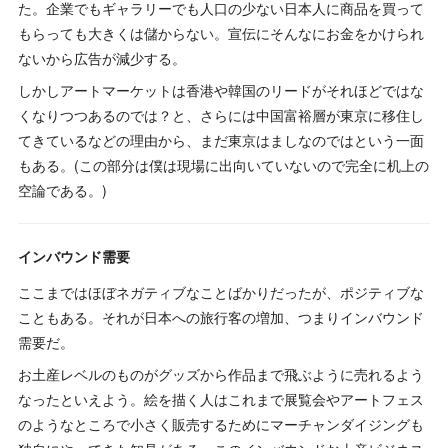
た。企業でもギャラリーでも人口の少ない日本人に商品を買って
もらっても大きくは儲からない。宣伝にそんなにお金をかけられ
ないから広告が減少する。
しかしアートマーケットは香港や韓国のリードがそれほどではな
くなりつつあるのでは？と、さらには中国富裕層が東京に移住し
てきているなどの理由から、まだ東京はましなのではという一面
もある。(この部分は僕は現場に出向いていないので完全に机上の
空論である。)
インバウンド需要
ここまではほぼネガティブなことばかりだったが、ポジティブな
こともある。それが日本への旅行客の増加、つまりインバウンド
需要だ。
お土産レベルのものがグッズから作品まで飛ぶように売れるよう
なったといえよう。絵を描く人はこれまで展覧会やアートフェス
のようなところで小さく販売するためにマーチャンダイジングも