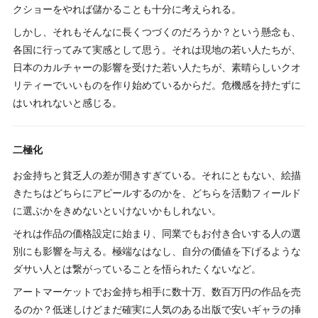
クショーをやれば儲かることも十分に考えられる。
しかし、それもそんなに長くつづくのだろうか？という懸念も、
各国に行ってみて実感として思う。それは現地の若い人たちが、
日本のカルチャーの影響を受けた若い人たちが、素晴らしいクオ
リティーでいいものを作り始めているからだ。危機感を持たずに
はいれれないと感じる。
二極化
お金持ちと貧乏人の差が開きすぎている。それにともない、絵描
きたちはどちらにアピールするのかを、どちらを活動フィールド
に選ぶかをきめないといけないかもしれない。
それは作品の価格設定に始まり、同業でもお付き合いする人の選
別にも影響を与える。極端なはなし、自分の価値を下げるような
ダサい人とは繋がっていることを悟られたくないなど。
アートマーケットでお金持ち相手に数十万、数百万円の作品を売
るのか？低迷しけどまだ確実に人気のある出版で安いギャラの挿