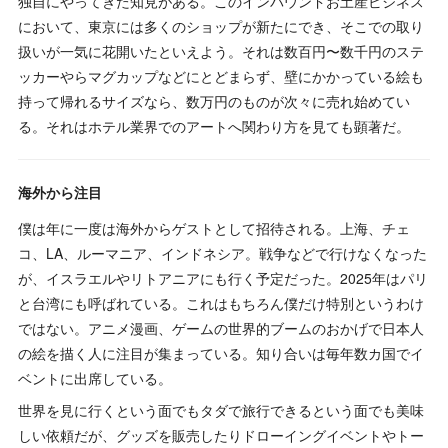
独自にやってきた知見がある。このインバウンドお土産ビジネス
において、東京には多くのショップが新たにでき、そこでの取り
扱いが一気に花開いたといえよう。それは数百円〜数千円のステ
ッカーやらマグカップなどにとどまらず、壁にかかっている絵も
持って帰れるサイズなら、数万円のものが次々に売れ始めてい
る。それはホテル業界でのアートへ関わり方を見ても顕著だ。
海外から注目
僕は年に一度は海外からゲストとして招待される。上海、チェ
コ、LA、ルーマニア、インドネシア。戦争などで行けなくなった
が、イスラエルやリトアニアにも行く予定だった。2025年はパリ
と台湾にも呼ばれている。これはもちろん僕だけ特別というわけ
ではない。アニメ漫画、ゲームの世界的ブームのおかげで日本人
の絵を描く人に注目が集まっている。知り合いは毎年数カ国でイ
ベントに出席している。
世界を見に行くという面でもタダで旅行できるという面でも美味
しい依頼だが、グッズを販売したりドローイングイベントやトー