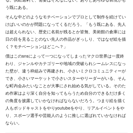
う既にある。
そんな中どのようなモチベーションでプロとして制作を続けてい
けばいいのかが問題になってくるだろう。「もう既にある、先人
は超えられない、歴史に名前が残るとか皆無、美術館の倉庫には
日の目を見ることのない先人の作品がぎっしり、ではなぜ絵を描
く？モチベーションはどこへ？」
僕はこのsnsによって一つになってしまったマクロ世界は一度終
わり、ジャンルやカテゴリーや地域の突破られシームレスになっ
た壁が、違う枠組みで再建され、小さいミクロコミュニティーが
でき、小さいマーケットで小さいスターやリーダーがいる、そん
な町内会みたいなことが大事にされ始める気がしている。そのた
め作家はより深く自分を知ってもらうため自分のできるだけ多く
の角度を披露していかなければならないだろう。つまり絵を描く
人もポッドキャストをやりyoutubeをやり、リアルイベントをや
り、スポーツ選手や芸能人のように推しに選ばれていかなければ
ならい。