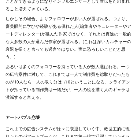
ことができるようになりインフルエンサーとして宣伝をたのまれ
ること増えてきている。
しかしその場合、よりフォロワーが多い人が選ばれる。つまり、
審美眼的に学びや経験がある優れた人(編集者やキュレーターやア
ートディレクター)が選んだ作家ではなく、それとは真逆の一般的
な大多数の人が選んだ作家が選ばれる。(これは深いカルチャーの
衰退を招くと言っても過言ではない。実に恐ろしいことだと思
う。)
あるいは多くのフォロワーを持っている人が数人選ばれる。一つ
の広告案件に対して、これまでは一人で制作費を総取りだったも
のが10人なら一人の取り分は1/10ということになる。クライアン
トが払っている制作費は一緒だが、一人の絵を描く人のギャラは
激減すると言える。
アートバブル崩壊
これまでの広告システムが徐々に衰退していく中、救世主的に現
れたものがアートブームだ。これまで第一線で活躍していたイラ