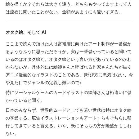
絵を描くか？それらは大きく違う。どちらもやってますよって人
は流石に聞いたことがない。金額があまりにも違いすぎる。
オタク絵、そして AI
ここまで読んで頂けた人は富裕層に向けたアート制作が一番儲か
るようなふうに思っただろうが、実は一番儲かっていると聞いて
いるのはオタク絵だ。オタク絵という言い方があっているのかわ
からないが、具体的には絵師さんと呼ばれる作家さんたちが描く
アニメ漫画的なイラストのことである。(呼び方に悪気はない、今
や見た目でジャンルの定義し難いので)
特にソーシャルゲームのカードイラストの絵師さんは桁違いに儲
かっていると聞く。
日本のみならず、世界的ムードとしても若い世代は特にオタク絵
の享受する。広告イラストレーションもアートすらもそちらに移
行してきていると言える。いや、既にそちらの方が隆盛かもしれ
ない。