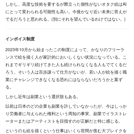
しかし、高度な技術を要するが際立った個性がないオタク絵はAI
にとって変わられる可能性も高い。今後かなり近い未来に答えが
でるだろうと思われる。(別にそれを望んでいるわけではない。)
インボイス制度
2023年10月から始まったこの制度によって、かなりのフリーラ
ンスで絵を描く人が家計的においしくない状況になっている。こ
れまでギリギリ続けてきた人も続けられなくなる人もでてくるだ
ろう。そいう人は百歩譲って仕方がないが、若い人が絵を描く職
業にチャレンジできなくなる恐れにはならないだろうかと案ず
る。
しかし近年は副業という選択肢もある。
以前は日本のどの企業も副業を許していなかったが、今はしっか
り労働者に与えられた権利という周知の事実、副業でイラストレ
ーターまたはアーティストを目指すのが正解だと特に感じる。
というのも絵を描くという仕事はいくら世間が羨む大ブレイクを