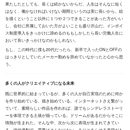
果たしたとしても、長くは続かないからだ、人生はそんなに短く
はなく、働かなければいけない期間というのは実に長いから。絵
を描くということ以外に１つや２つできることがあった方がいい
し、会社に所属しておいた方がよいことも盛り沢山だ。インボイ
ス制度導入をきっかけに諦めるのももしかしたら長い労働人生に
おいて良いきっかけなのかもしれない。
もし、この時代に僕も20代だったら、新卒で入ったONとOFFの
はっきりとしていたメーカー勤めを辞めていなかったと心から思
う。
多くの人がクリエイティブになる未来
既に世界的に始まっているが、多くの人が自己実現のために何か
を作り始めている、描き始めている。インターネットさえ繋がっ
ていて、素晴らしい作品を作れれば、誰でもシンデレラストーリ
ーを体現できる土俵が揃っている。ドリームがあるだからそこに
情熱が生まれた。そんな中、次から次に表現が生まれてきてい
る。供給過剰で、需要はそんなにない。ありとあらゆる表現がも