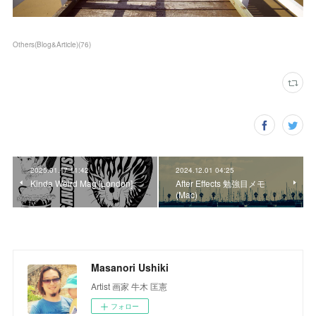
Others(Blog&Article)
(
76
)
2025.01.17 11:42
2024.12.01 04:25
Kinda Weird Mag [London]
After Effects 勉強目メモ
(Mac)
Masanori Ushiki
Artist 画家 牛木 匡憲
フォロー