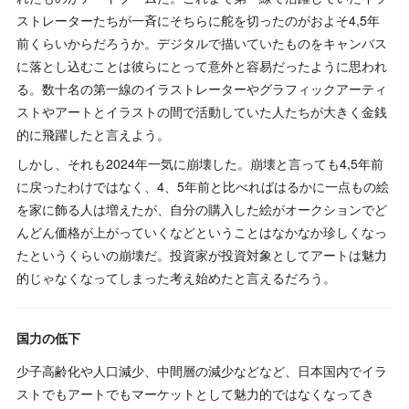
ストレーターたちが一斉にそちらに舵を切ったのがおよそ4,5年
前くらいからだろうか。デジタルで描いていたものをキャンバス
に落とし込むことは彼らにとって意外と容易だったように思われ
る。数十名の第一線のイラストレーターやグラフィックアーティ
ストやアートとイラストの間で活動していた人たちが大きく金銭
的に飛躍したと言えよう。
しかし、それも2024年一気に崩壊した。崩壊と言っても4,5年前
に戻ったわけではなく、4、5年前と比べればはるかに一点もの絵
を家に飾る人は増えたが、自分の購入した絵がオークションでど
んどん価格が上がっていくなどということはなかなか珍しくなっ
たというくらいの崩壊だ。投資家が投資対象としてアートは魅力
的じゃなくなってしまった考え始めたと言えるだろう。
国力の低下
少子高齢化や人口減少、中間層の減少などなど、日本国内でイラ
ストでもアートでもマーケットとして魅力的ではなくなってき