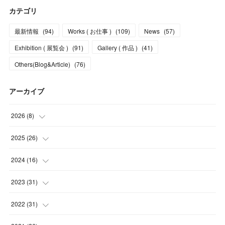
カテゴリ
最新情報
(
94
)
Works ( お仕事 )
(
109
)
News
(
57
)
Exhibition ( 展覧会 )
(
91
)
Gallery ( 作品 )
(
41
)
Others(Blog&Article)
(
76
)
アーカイブ
2026
(
8
)
(
5
)
2025
(
26
)
(
1
)
(
1
)
2024
(
16
)
(
2
)
(
3
)
(
2
)
2023
(
31
)
(
4
)
(
1
)
(
5
)
2022
(
31
)
(
1
)
(
3
)
(
2
)