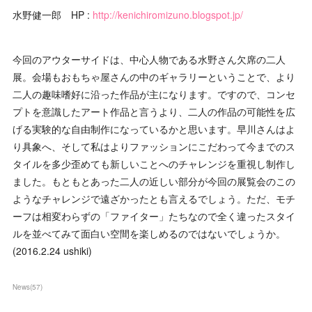
水野健一郎 HP :
http://kenichiromizuno.blogspot.jp/
今回のアウターサイドは、中心人物である水野さん欠席の二人
展。会場もおもちゃ屋さんの中のギャラリーということで、より
二人の趣味嗜好に沿った作品が主になります。ですので、コンセ
プトを意識したアート作品と言うより、二人の作品の可能性を広
げる実験的な自由制作になっているかと思います。早川さんはよ
り具象へ、そして私はよりファッションにこだわって今までのス
タイルを多少歪めても新しいことへのチャレンジを重視し制作し
ました。もともとあった二人の近しい部分が今回の展覧会のこの
ようなチャレンジで遠ざかったとも言えるでしょう。ただ、モチ
ーフは相変わらずの「ファイター」たちなので全く違ったスタイ
ルを並べてみて面白い空間を楽しめるのではないでしょうか。
(2016.2.24 ushiki)
News
(
57
)