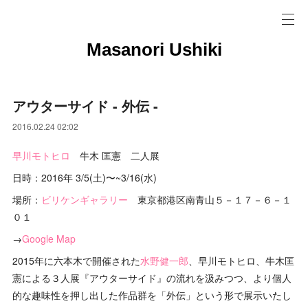
Masanori Ushiki
アウターサイド - 外伝 -
2016.02.24 02:02
早川モトヒロ
牛木 匡憲 二人展
日時：2016年 3/5(土)〜~3/16(水)
場所：
ビリケンギャラリー
東京都港区南青山５－１７－６－１
０１
→
Google Map
2015年に六本木で開催された
水野健一郎
、早川モトヒロ、牛木匡
憲による３人展『アウターサイド』の流れを汲みつつ、より個人
的な趣味性を押し出した作品群を「外伝」という形で展示いたし