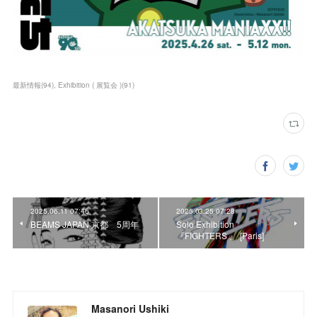
最新情報
(
94
)
Exhibition ( 展覧会 )
(
91
)
2025.06.11 07:46
2025.03.25 07:28
BEAMS JAPAN 京都 5周年
Solo Exhibition
『FIGHTERS 』 [Paris]
Masanori Ushiki