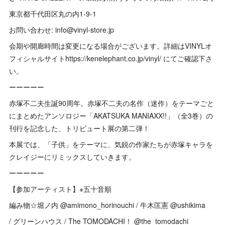
東京都千代田区丸の内1-9-1
お問い合わせ: info@vinyl-store.jp
会期や開廊時間は変更になる場合がございます。詳細はVINYLオ
フィシャルサイトhttps://kenelephant.co.jp/vinyl/ にてご確認下さ
い。
ーーーーー
赤塚不二夫生誕90周年。赤塚不二夫の名作（迷作）をテーマごと
にまとめたアンソロジー「AKATSUKA MANIAXX!!」（全3巻）の
刊行を記念した、トリビュート展の第二弾！
本展では、「子供」をテーマに、気鋭の作家たちが赤塚キャラを
クレイジーにリミックスしていきます。
ーーーーー
【参加アーティスト】※五十音順
編み物☆堀ノ内 @amimono_horinouchi / 牛木匡憲 @ushikima
/ グリーンハウス / The TOMODACHI！ @the_tomodachi_