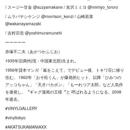
/ スージー甘金 @suzyamakane / 友沢ミミヨ @mimiyo_tororo
/ ムラバヤシケンジ @morrison_kenzi / 山崎若菜
@wakanayamazaki
/ 吉村宗浩 @yoshimuramunehi
ーーーーー
赤塚不二夫（あかつかふじお）
1935年旧満州(現・中国東北部)生まれ。
1956年貸本マンガ「嵐をこえて」でデビュー後、トキワ荘に移り
住む。 1962年「おそ松くん」が爆発的ヒット、以降「ひみつの
アッコちゃん」「天才バカボン」「もーれつア太郎」など人気作
を連発し、〝ギャグ漫画の王様〞と 呼ばれるようになる。2008
年逝去。
#VINYLGALLERY
#vinyltokyo
#AKATSUKAMANIAXX