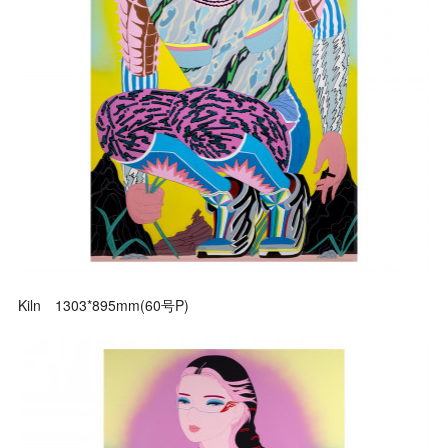
Kiln 1303*895mm(60号P)