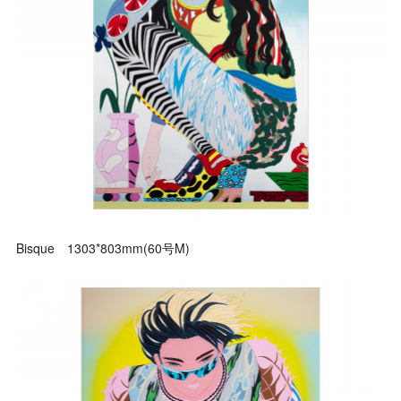
Bisque 1303*803mm(60号M)