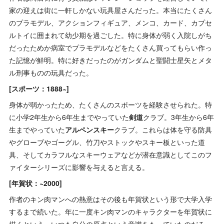
家の迎えは街に一軒しかない玩具屋さんだった。本当にたくさん
のプラモデル、アクションフィギュア、メンコ、カード、カプセ
ルトイに囲まれて幼少期を過ごした。特に身体が弱く入院しがち
だったためか病室でプラモデルなどをたくさん買ってもらい作っ
た記憶が鮮明。特に好きだったのがガンダムと聖闘士星矢とメタ
ル刑事ものの玩具だった。
[スポーツ：1888~]
身体が弱かったため、たくさんのスポーツを経験させられた。特
に小学2年生から6年生までやっていた
剣道
クラブ。3年生から6年
生までやっていた
アルペンスキー
クラブ。これらは体を守る防具
やグローブやゴーグル、竹刀やストックやスキー板といった道
具、そしてカラフルなスキーウェアなどが潜在意識としてこのフ
ァイターシリーズに影響を与えると言える。
[年賀状：~2000]
作者のキン肉マンへの熱意はその後も年賀状という形で大学入学
するまで続いた。年に一度キン肉マンのキャラクターを年賀状に