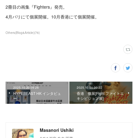
2冊目の画集『Fighters』発売。
4月パリにて個展開催。10月香港にて個展開催。
Others(Blog&Article)
(
76
)
2025.10.20 09:26
2025.10.01 00:22
HYPEBEAST HK インタビュ
香港 個展[Fight ファイトエ
ー
キシビジョン展]
Masanori Ushiki