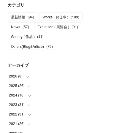
カテゴリ
最新情報
(
94
)
Works ( お仕事 )
(
109
)
News
(
57
)
Exhibition ( 展覧会 )
(
91
)
Gallery ( 作品 )
(
41
)
Others(Blog&Article)
(
76
)
アーカイブ
2026
(
8
)
2025
(
26
(
5
)
)
(
1
)
2024
(
16
(
1
)
)
(
2
)
(
3
)
2023
(
31
(
2
)
)
(
4
)
(
1
)
2022
(
31
(
5
)
)
(
1
)
(
3
)
(
2
)
2021
(
26
(
4
)
)
(
4
)
(
2
)
(
1
)
(
2
)
2020
(
13
(
5
)
)