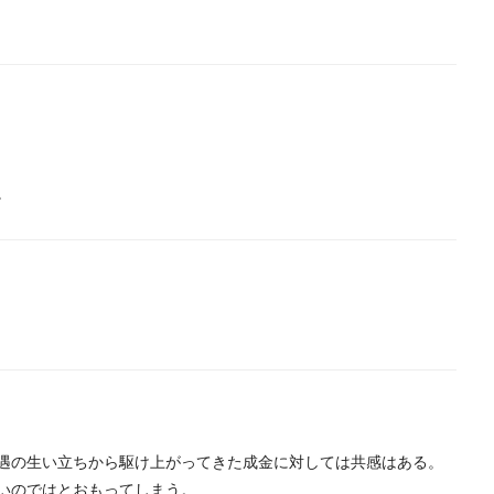
。
遇の生い立ちから駆け上がってきた成金に対しては共感はある。
いのではとおもってしまう。