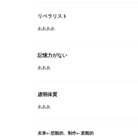
リベラリスト
ああああ
記憶力がない
あああ
虚弱体質
あああ
未来←悲観的、制作←楽観的