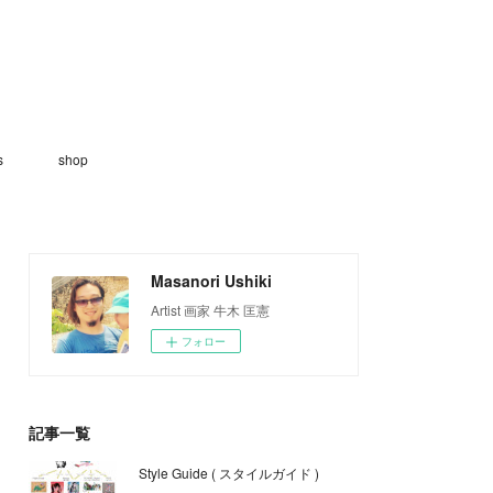
s
shop
Masanori Ushiki
Artist 画家 牛木 匡憲
フォロー
記事一覧
Style Guide ( スタイルガイド )