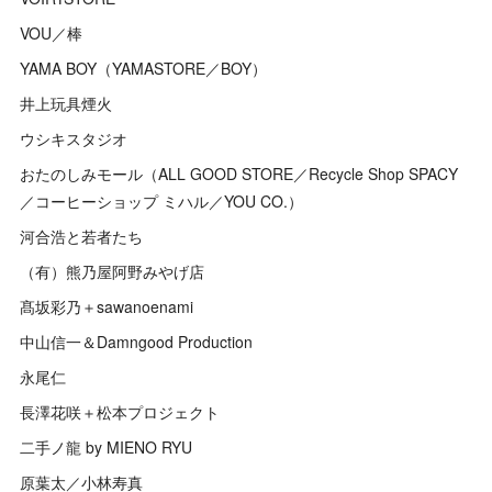
VOU／棒
YAMA BOY（YAMASTORE／BOY）
井上玩具煙火
ウシキスタジオ
おたのしみモール（ALL GOOD STORE／Recycle Shop SPACY
／コーヒーショップ ミハル／YOU CO.）
河合浩と若者たち
（有）熊乃屋阿野みやげ店
髙坂彩乃＋sawanoenami
中山信一＆Damngood Production
永尾仁
長澤花咲＋松本プロジェクト
二手ノ龍 by MIENO RYU
原葉太／小林寿真