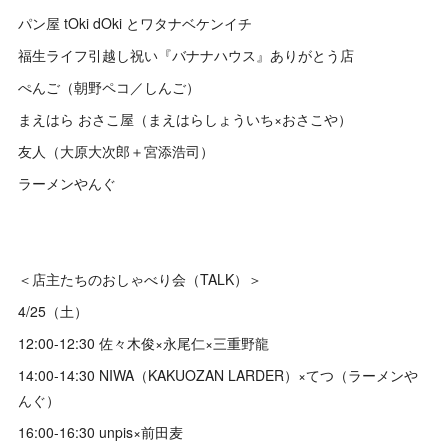
パン屋 tOki dOki とワタナベケンイチ
福生ライフ引越し祝い『バナナハウス』ありがとう店
ぺんご（朝野ペコ／しんご）
まえはら おさこ屋（まえはらしょういち×おさこや）
友人（大原大次郎＋宮添浩司）
ラーメンやんぐ
＜店主たちのおしゃべり会（TALK）＞
4/25（土）
12:00-12:30 佐々木俊×永尾仁×三重野龍
14:00-14:30 NIWA（KAKUOZAN LARDER）×てつ（ラーメンや
んぐ）
16:00-16:30 unpis×前田麦