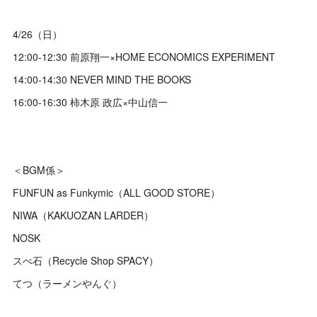
4/26（日）
12:00-12:30 前原翔一×HOME ECONOMICS EXPERIMENT
14:00-14:30 NEVER MIND THE BOOKS
16:00-16:30 柿木原 政広×中山信一
＜BGM係＞
FUNFUN as Funkymic（ALL GOOD STORE）
NIWA（KAKUOZAN LARDER）
NOSK
スぺ石（Recycle Shop SPACY）
てつ（ラーメンやんぐ）