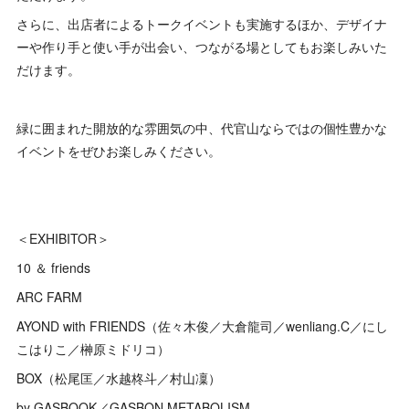
さらに、出店者によるトークイベントも実施するほか、デザイナ
ーや作り手と使い手が出会い、つながる場としてもお楽しみいた
だけます。
緑に囲まれた開放的な雰囲気の中、代官山ならではの個性豊かな
イベントをぜひお楽しみください。
＜EXHIBITOR＞
10 ＆ friends
ARC FARM
AYOND with FRIENDS（佐々木俊／大倉龍司／wenliang.C／にし
こはりこ／榊原ミドリコ）
BOX（松尾匡／水越柊斗／村山凜）
by GASBOOK／GASBON METABOLISM