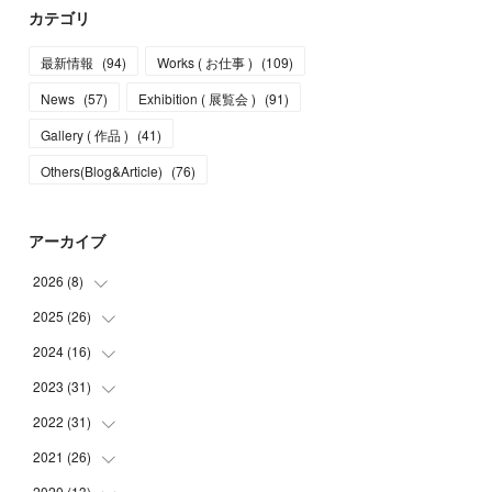
カテゴリ
最新情報
(
94
)
Works ( お仕事 )
(
109
)
News
(
57
)
Exhibition ( 展覧会 )
(
91
)
Gallery ( 作品 )
(
41
)
Others(Blog&Article)
(
76
)
アーカイブ
2026
(
8
)
2025
(
26
(
5
)
)
(
1
)
2024
(
16
(
1
)
)
(
2
)
(
3
)
2023
(
31
(
2
)
)
(
4
)
(
1
)
2022
(
31
(
5
)
)
(
1
)
(
3
)
(
2
)
2021
(
26
(
4
)
)
(
4
)
(
2
)
(
1
)
(
2
)
2020
(
13
(
5
)
)