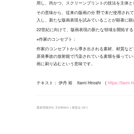
用し、尚かつ、スクリーンプリントの技法を主体と
その意味から、従来の版画の分 野で未だ使用され
入し、新たな版画表現を試みていることが顕著に顕
22世紀に向けて、版画表現の新たな領域を開拓す
※作家のコンセプト：
作家のコンセプトから導き出される素材、材質など
原発事故の放射能で汚染されている麦畑を撮ってい
画に刷り込むという意味です。
テキスト： 伊丹 裕 Itami Hiroshi (
https://itami-
最新情報
(
94
)
Exhibition ( 展覧会 )
(
91
)