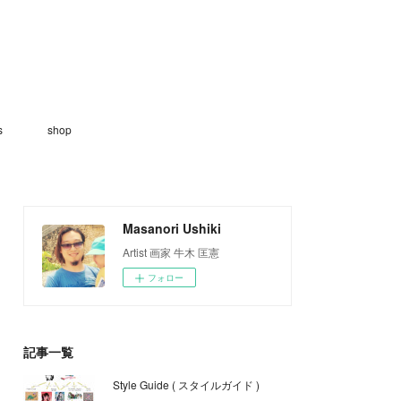
s
shop
Masanori Ushiki
Artist 画家 牛木 匡憲
フォロー
記事一覧
Style Guide ( スタイルガイド )