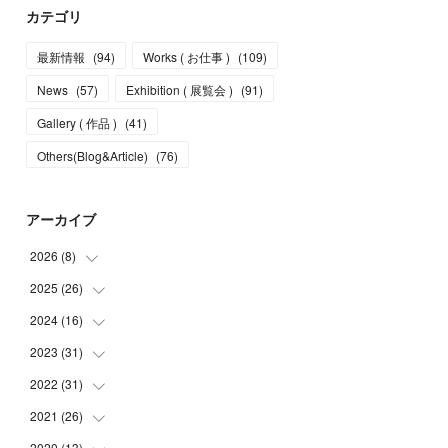
カテゴリ
最新情報
(
94
)
Works ( お仕事 )
(
109
)
News
(
57
)
Exhibition ( 展覧会 )
(
91
)
Gallery ( 作品 )
(
41
)
Others(Blog&Article)
(
76
)
アーカイブ
2026
(
8
)
2025
(
26
(
5
)
)
(
1
)
2024
(
16
(
1
)
)
(
2
)
(
3
)
2023
(
31
(
2
)
)
(
4
)
(
1
)
2022
(
31
(
5
)
)
(
1
)
(
3
)
(
2
)
2021
(
26
(
4
)
)
(
4
)
(
2
)
(
1
)
(
2
)
2020
(
13
(
5
)
)