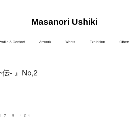
Masanori Ushiki
rofile & Contact
Artwork
Works
Exhibition
Other
- 』No,2
－１７－６－１０１