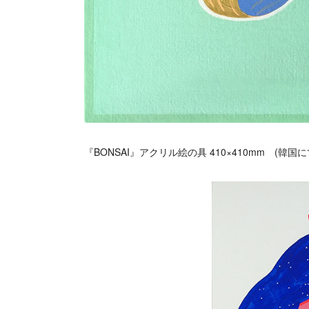
『BONSAI』アクリル絵の具 410×410mm (韓国にてso