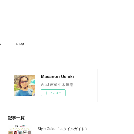
s
shop
Masanori Ushiki
Artist 画家 牛木 匡憲
フォロー
記事一覧
Style Guide ( スタイルガイド )