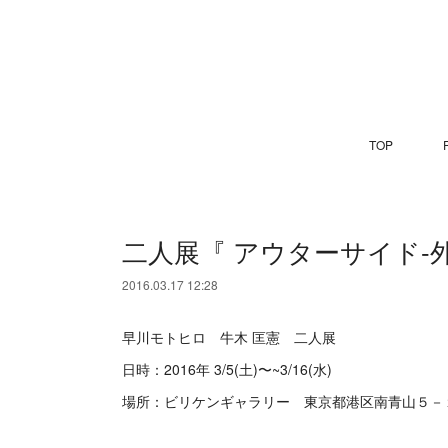
TOP
P
二人展『 アウターサイド-外伝
2016.03.17 12:28
早川モトヒロ 牛木 匡憲 二人展
日時：2016年 3/5(土)〜~3/16(水)
場所：ビリケンギャラリー 東京都港区南青山５