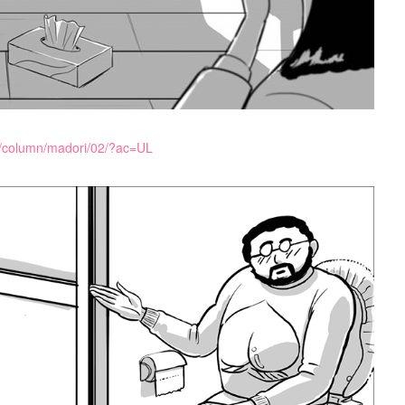
m/column/madori/02/?ac=UL