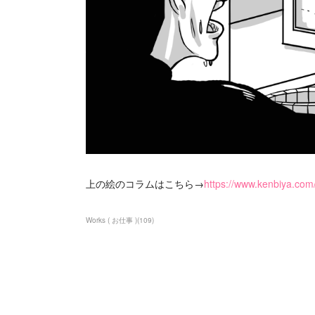
上の絵のコラムはこちら→
https://www.kenbiya.co
Works ( お仕事 )
(
109
)