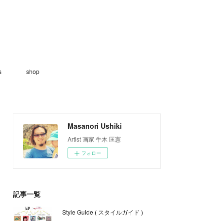
s
shop
Masanori Ushiki
Artist 画家 牛木 匡憲
フォロー
記事一覧
Style Guide ( スタイルガイド )