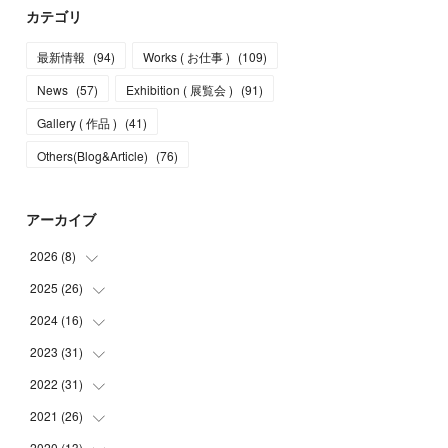
カテゴリ
最新情報
(
94
)
Works ( お仕事 )
(
109
)
News
(
57
)
Exhibition ( 展覧会 )
(
91
)
Gallery ( 作品 )
(
41
)
Others(Blog&Article)
(
76
)
アーカイブ
2026
(
8
)
2025
(
26
(
5
)
)
(
1
)
2024
(
16
(
1
)
)
(
2
)
(
3
)
2023
(
31
(
2
)
)
(
4
)
(
1
)
2022
(
31
(
5
)
)
(
1
)
(
3
)
(
2
)
2021
(
26
(
4
)
)
(
4
)
(
2
)
(
1
)
(
2
)
2020
(
13
(
5
)
)