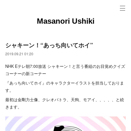
Masanori Ushiki
シャキーン！“あっち向いてホイ”
2019.09.21 01:20
NHK Eテレ朝7:00放送 シャキーン！と言う番組のお目覚めクイズ
コーナーの新コーナー
『あっち向いてホイ』のキャラクターイラストを担当しておりま
す。
最初は金剛力士像、クレオパトラ、天狗、モアイ、、、、、と続
きます。