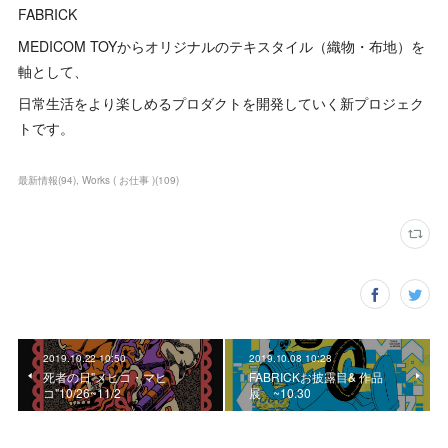
FABRICK
MEDICOM TOYからオリジナルのテキスタイル（織物・布地）を
軸として、
日常生活をより楽しめるプロダクトを開発していく新プロジェク
トです。
最新情報
(
94
)
Works ( お仕事 )
(
109
)
2019.10.22 10:50
2019.10.08 10:28
死者の日"メヒコ・マヒ
FABRICKお披露目& 作品
コ"10/26~11/2
展 ~10.30