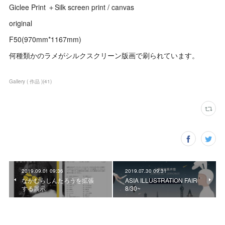
Giclee Print ＋Silk screen print / canvas
original
F50(970mm*1167mm)
何種類かのラメがシルクスクリーン版画で刷られています。
Gallery ( 作品 )
(
41
)
2019.09.01 09:36
2019.07.30 09:31
なかむらしんたろうを拡張
ASIA ILLUSTRATION FAIR
する展示
8/30~