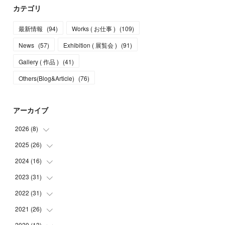
カテゴリ
最新情報
(
94
)
Works ( お仕事 )
(
109
)
News
(
57
)
Exhibition ( 展覧会 )
(
91
)
Gallery ( 作品 )
(
41
)
Others(Blog&Article)
(
76
)
アーカイブ
2026
(
8
)
2025
(
26
(
5
)
)
(
1
)
2024
(
16
(
1
)
)
(
2
)
(
3
)
2023
(
31
(
2
)
)
(
4
)
(
1
)
2022
(
31
(
5
)
)
(
1
)
(
3
)
(
2
)
2021
(
26
(
4
)
)
(
4
)
(
2
)
(
1
)
(
2
)
2020
(
13
(
5
)
)