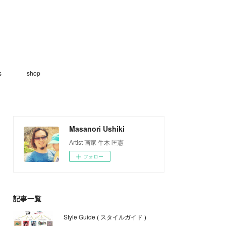
s
shop
Masanori Ushiki
Artist 画家 牛木 匡憲
フォロー
記事一覧
Style Guide ( スタイルガイド )