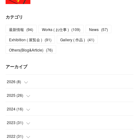
カテゴリ
最新情報
(
94
)
Works ( お仕事 )
(
109
)
News
(
57
)
Exhibition ( 展覧会 )
(
91
)
Gallery ( 作品 )
(
41
)
Others(Blog&Article)
(
76
)
アーカイブ
2026
(
8
)
(
5
)
2025
(
26
)
(
1
)
(
1
)
2024
(
16
)
(
2
)
(
3
)
(
2
)
2023
(
31
)
(
4
)
(
1
)
(
5
)
2022
(
31
)