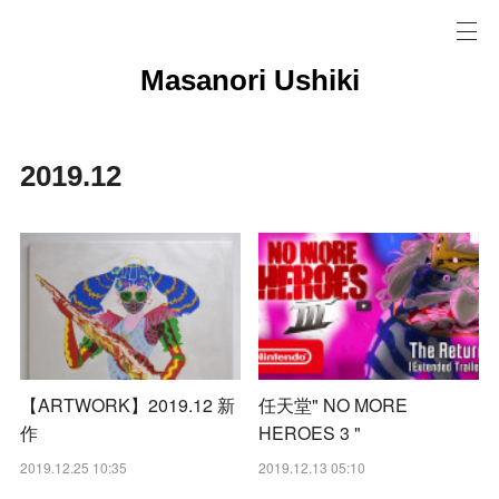
Masanori Ushiki
2019
.
12
【ARTWORK】2019.12 新
任天堂" NO MORE
作
HEROES 3 "
2019.12.25 10:35
2019.12.13 05:10