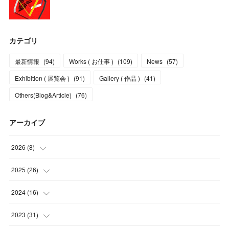
カテゴリ
最新情報
(
94
)
Works ( お仕事 )
(
109
)
News
(
57
)
Exhibition ( 展覧会 )
(
91
)
Gallery ( 作品 )
(
41
)
Others(Blog&Article)
(
76
)
アーカイブ
2026
(
8
)
(
5
)
2025
(
26
)
(
1
)
(
1
)
2024
(
16
)
(
2
)
(
3
)
(
2
)
2023
(
31
)