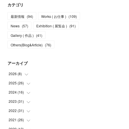
カテゴリ
最新情報
(
94
)
Works ( お仕事 )
(
109
)
News
(
57
)
Exhibition ( 展覧会 )
(
91
)
Gallery ( 作品 )
(
41
)
Others(Blog&Article)
(
76
)
アーカイブ
2026
(
8
)
2025
(
26
(
5
)
)
(
1
)
2024
(
16
(
1
)
)
(
2
)
(
3
)
2023
(
31
(
2
)
)
(
4
)
(
1
)
2022
(
31
(
5
)
)
(
1
)
(
3
)
(
2
)
2021
(
26
(
4
)
)
(
4
)
(
2
)
(
1
)
(
2
)
2020
(
13
(
5
)
)