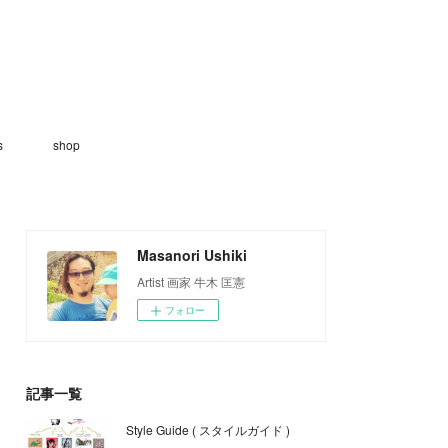
s
shop
Masanori Ushiki
Artist 画家 牛木 匡憲
フォロー
記事一覧
Style Guide ( スタイルガイド )