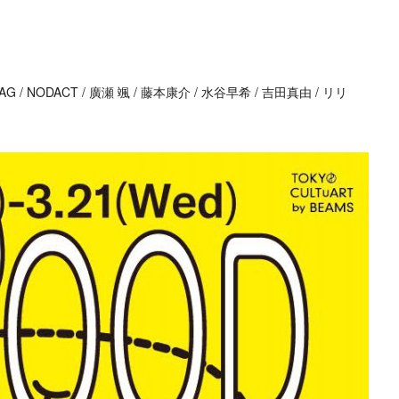
G / NODACT / 廣瀬 颯 / 藤本康介 / 水谷早希 / 吉田真由 / リリ