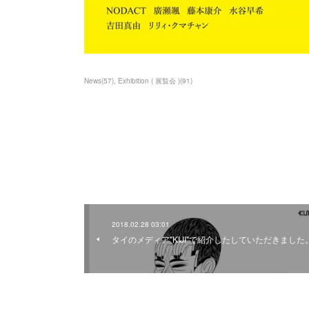
News
(
57
)
Exhibition ( 展覧会 )
(
91
)
2018.02.28 03:01
タイのメディア"KIJI"で紹介したしていただきました