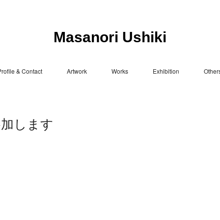
Masanori Ushiki
rofile & Contact
Artwork
Works
Exhibition
Other
6"に参加します