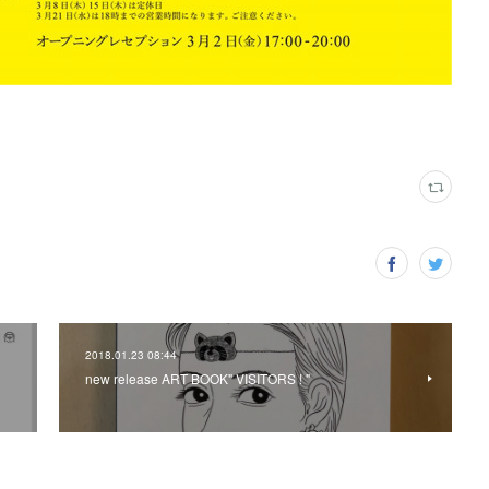
2018.01.23 08:44
。
new release ART BOOK" VISITORS ! "