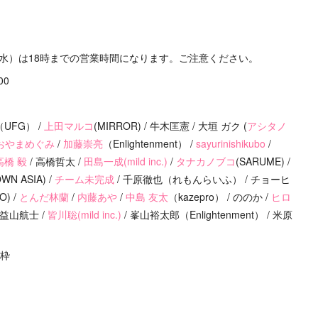
（水）は18時までの営業時間になります。ご注意ください。
00
（UFG） /
上田マルコ
(MIRROR) / 牛木匡憲 / 大垣 ガク (
アシタノ
おやまめぐみ
/
加藤崇亮
（Enlightenment） /
sayurinishikubo
/
高橋 毅
/ 高橋哲太 /
田島一成(mild inc.)
/
タナカノブコ
(SARUME) /
N ASIA) /
チーム未完成
/ 千原徹也（れもんらいふ） / チョーヒ
) /
とんだ林蘭
/
内藤あや
/
中島 友太
（kazepro） / ののか /
ヒロ
 / 益山航士 /
皆川聡(mild inc.)
/ 峯山裕太郎（Enlightenment） / 米原
薦枠