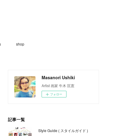
s
shop
Masanori Ushiki
Artist 画家 牛木 匡憲
フォロー
記事一覧
Style Guide ( スタイルガイド )