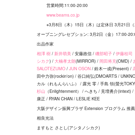
営業時間:11:00-20:00
www.beams.co.jp
※3月8日（木）15日（木）は定休日 3月21日
オープニングレセプション: 3月2日（金）17:00-20:
出品作家
相澤 樹
/
新井萌美
/ 安藤政信 /
磯部昭子
/
伊藤桂司
シカク
) /
大楠孝太朗
(MIRROR) /
岡田将充
(OMD) /
SALOTEZUMO
/
JUN OSON
/ 鈴木一成(Present) /
田中力弥(rockin'on) / 谷口純弘(DMOARTS / UNKNOW
カル（れもんらいふ） / 露光 零 / 手島 領(螢光TOKYO
杉山
（Enlightenment） / へきち / 見増勇介(intext)
康正 / RYAN CHAN / LESLIE KEE
大阪デザイン振興プラザ Extension プログラム 推
相良光法
ますもと さとし(アシタノシカク)