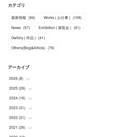
カテゴリ
最新情報
(
94
)
Works ( お仕事 )
(
109
)
News
(
57
)
Exhibition ( 展覧会 )
(
91
)
Gallery ( 作品 )
(
41
)
Others(Blog&Article)
(
76
)
アーカイブ
2026
(
8
)
2025
(
26
(
5
)
)
(
1
)
2024
(
16
(
1
)
)
(
2
)
(
3
)
2023
(
31
(
2
)
)
(
4
)
(
1
)
2022
(
31
(
5
)
)
(
1
)
(
3
)
(
2
)
2021
(
26
(
4
)
)
(
4
)
(
2
)
(
1
)
(
2
)
2020
(
13
(
5
)
)