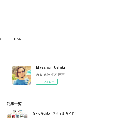
s
shop
Masanori Ushiki
Artist 画家 牛木 匡憲
フォロー
記事一覧
Style Guide ( スタイルガイド )