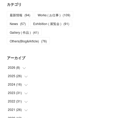
カテゴリ
最新情報
(
94
)
Works ( お仕事 )
(
109
)
News
(
57
)
Exhibition ( 展覧会 )
(
91
)
Gallery ( 作品 )
(
41
)
Others(Blog&Article)
(
76
)
アーカイブ
2026
(
8
)
2025
(
26
(
5
)
)
(
1
)
2024
(
16
(
1
)
)
(
2
)
(
3
)
2023
(
31
(
2
)
)
(
4
)
(
1
)
2022
(
31
(
5
)
)
(
1
)
(
3
)
(
2
)
2021
(
26
(
4
)
)
(
4
)
(
2
)
(
1
)
(
2
)
2020
(
13
(
5
)
)