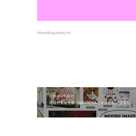
Others(Blog&Article)
(
76
)
2023.05.22 05:21
武蔵野美術大学『MAUREKA（マウリカ）! 2024』