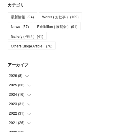
カテゴリ
最新情報
(
94
)
Works ( お仕事 )
(
109
)
News
(
57
)
Exhibition ( 展覧会 )
(
91
)
Gallery ( 作品 )
(
41
)
Others(Blog&Article)
(
76
)
アーカイブ
2026
(
8
)
2025
(
26
(
5
)
)
(
1
)
2024
(
16
(
1
)
)
(
2
)
(
3
)
2023
(
31
(
2
)
)
(
4
)
(
1
)
2022
(
31
(
5
)
)
(
1
)
(
3
)
(
2
)
2021
(
26
(
4
)
)
(
4
)
(
2
)
(
1
)
(
2
)
2020
(
13
(
5
)
)