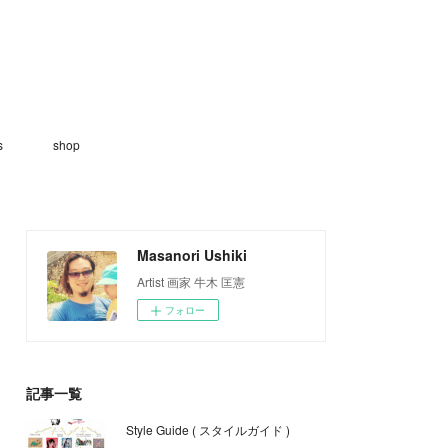
s
shop
Masanori Ushiki
Artist 画家 牛木 匡憲
フォロー
記事一覧
Style Guide ( スタイルガイド )