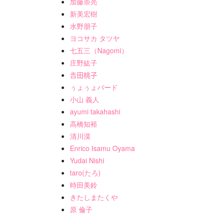
加藤崇亮
新美宏樹
水野朋子
ヨコサカ タツヤ
七五三（Nagomi）
庄野紘子
𠮷田桃子
ぅょぅょバード
小山 義人
ayumi takahashi
高橋知裕
清川漠
Enrico Isamu Oyama
Yudai Nishi
taro(たろ)
時田美鈴
きたしまたくや
原 倫子