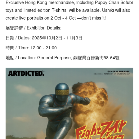
Exclusive Hong Kong merchandise, including Puppy Chan Sofubi
toys and limited edition T-shirts, will be available. Ushiki will also
create live portraits on 2 Oct - 4 Oct —don’t miss it!
展覽詳情 / Exhibition Details:
日期 / Dates: 2025年10月2日 - 11月3日
時間 / Time: 12:00 - 21:00
地點 / Location: General Purpose, 銅鑼灣百德新街58-64號