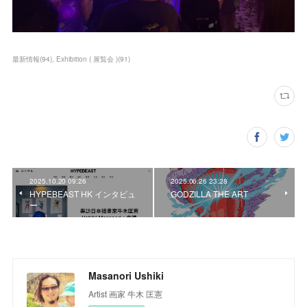
最新情報
(
94
)
Exhibition ( 展覧会 )
(
91
)
2025.10.20 09:26
2025.06.26 23:28
HYPEBEAST HK インタビュ
GODZILLA THE ART
ー
Masanori Ushiki
Artist 画家 牛木 匡憲