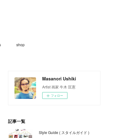
s
shop
Masanori Ushiki
Artist 画家 牛木 匡憲
フォロー
記事一覧
Style Guide ( スタイルガイド )