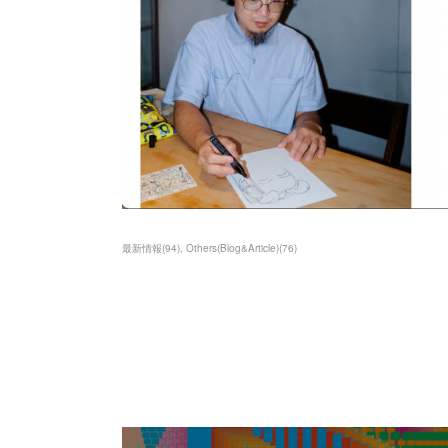
最新情報
(
94
)
Others(Blog&Article)
(
76
)