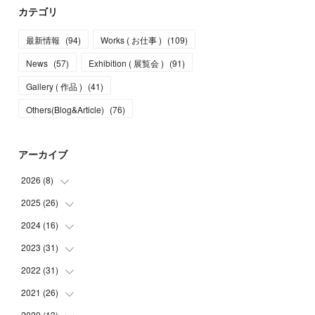
カテゴリ
最新情報
(
94
)
Works ( お仕事 )
(
109
)
News
(
57
)
Exhibition ( 展覧会 )
(
91
)
Gallery ( 作品 )
(
41
)
Others(Blog&Article)
(
76
)
アーカイブ
2026
(
8
)
2025
(
26
(
5
)
)
(
1
)
2024
(
16
(
1
)
)
(
2
)
(
3
)
2023
(
31
(
2
)
)
(
4
)
(
1
)
2022
(
31
(
5
)
)
(
1
)
(
3
)
(
2
)
2021
(
26
(
4
)
)
(
4
)
(
2
)
(
1
)
(
2
)
2020
(
13
(
5
)
)