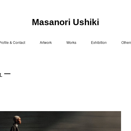
Masanori Ushiki
rofile & Contact
Artwork
Works
Exhibition
Other
ュー