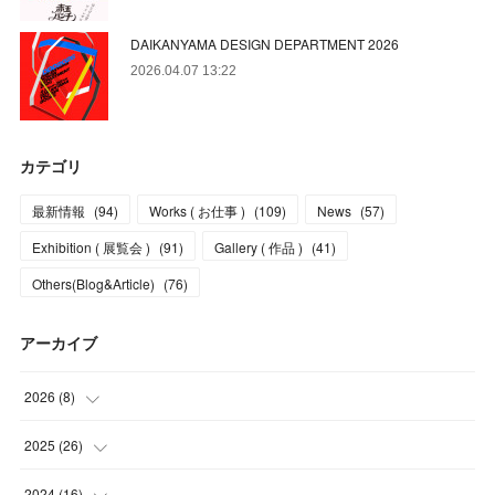
DAIKANYAMA DESIGN DEPARTMENT 2026
2026.04.07 13:22
カテゴリ
最新情報
(
94
)
Works ( お仕事 )
(
109
)
News
(
57
)
Exhibition ( 展覧会 )
(
91
)
Gallery ( 作品 )
(
41
)
Others(Blog&Article)
(
76
)
アーカイブ
2026
(
8
)
(
5
)
2025
(
26
)
(
1
)
(
1
)
2024
(
16
)