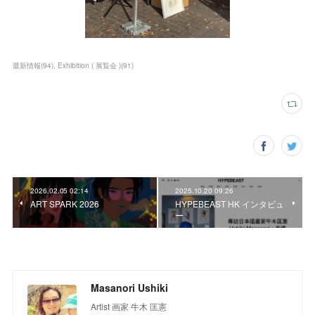
最新情報
(
94
)
Exhibition ( 展覧会 )
(
91
)
2026.02.05 02:14
2025.10.20 09:26
ART SPARK 2026
HYPEBEAST HK インタビュ
ー
Masanori Ushiki
Artist 画家 牛木 匡憲