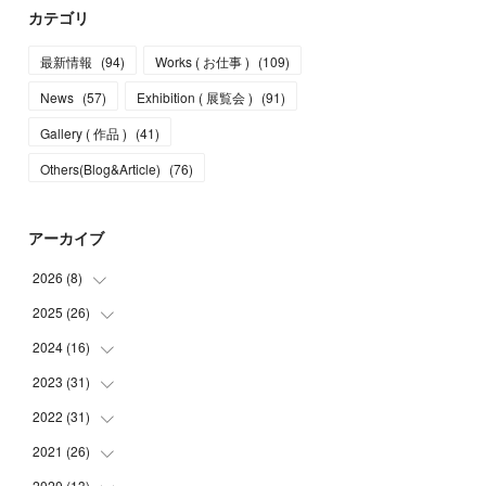
カテゴリ
最新情報
(
94
)
Works ( お仕事 )
(
109
)
News
(
57
)
Exhibition ( 展覧会 )
(
91
)
Gallery ( 作品 )
(
41
)
Others(Blog&Article)
(
76
)
アーカイブ
2026
(
8
)
2025
(
26
(
5
)
)
(
1
)
2024
(
16
(
1
)
)
(
2
)
(
3
)
2023
(
31
(
2
)
)
(
4
)
(
1
)
2022
(
31
(
5
)
)
(
1
)
(
3
)
(
2
)
2021
(
26
(
4
)
)
(
4
)
(
2
)
(
1
)
(
2
)
2020
(
13
(
5
)
)