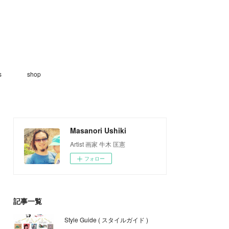
s
shop
Masanori Ushiki
Artist 画家 牛木 匡憲
フォロー
記事一覧
Style Guide ( スタイルガイド )