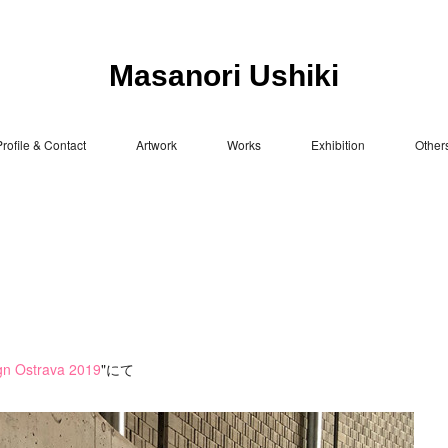
Masanori Ushiki
rofile & Contact
Artwork
Works
Exhibition
Other
gn Ostrava 2019
"にて