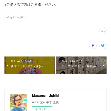
※ご購入希望方はご連絡ください。
Gallery ( 作品 )
(
41
)
2021.04.01 11:09
2019.11.26 10:28
新作『SHIBUYAうさぎ』
チェコ オストラバ 展覧会
Masanori Ushiki
Artist 画家 牛木 匡憲
フォロー