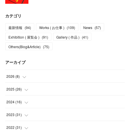
カテゴリ
最新情報
(
94
)
Works ( お仕事 )
(
109
)
News
(
57
)
Exhibition ( 展覧会 )
(
91
)
Gallery ( 作品 )
(
41
)
Others(Blog&Article)
(
75
)
アーカイブ
2026
(
8
)
(
5
)
2025
(
26
)
(
1
)
(
1
)
2024
(
16
)
(
2
)
(
3
)
(
2
)
2023
(
31
)
(
4
)
(
1
)
(
5
)
2022
(
31
)