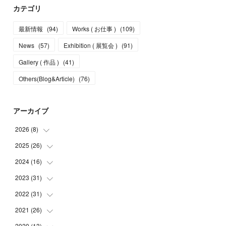
カテゴリ
最新情報
(
94
)
Works ( お仕事 )
(
109
)
News
(
57
)
Exhibition ( 展覧会 )
(
91
)
Gallery ( 作品 )
(
41
)
Others(Blog&Article)
(
76
)
アーカイブ
2026
(
8
)
2025
(
26
(
5
)
)
(
1
)
2024
(
16
(
1
)
)
(
2
)
(
3
)
2023
(
31
(
2
)
)
(
4
)
(
1
)
2022
(
31
(
5
)
)
(
1
)
(
3
)
(
2
)
2021
(
26
(
4
)
)
(
4
)
(
2
)
(
1
)
(
2
)
2020
(
13
(
5
)
)