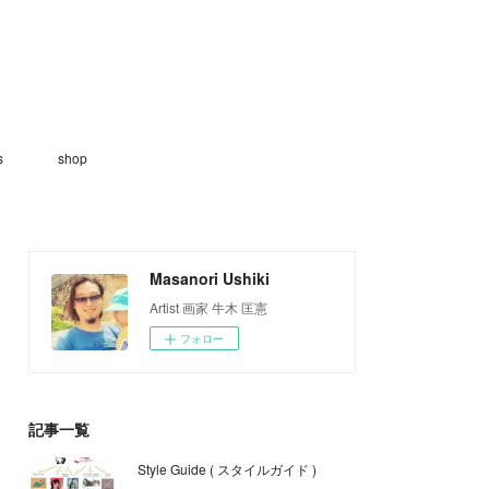
s
shop
Masanori Ushiki
Artist 画家 牛木 匡憲
フォロー
記事一覧
Style Guide ( スタイルガイド )