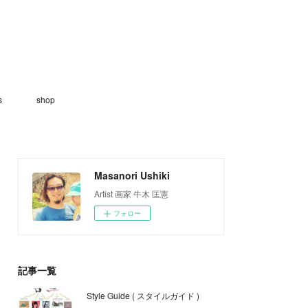
s
shop
Masanori Ushiki
Artist 画家 牛木 匡憲
フォロー
記事一覧
Style Guide ( スタイルガイド )