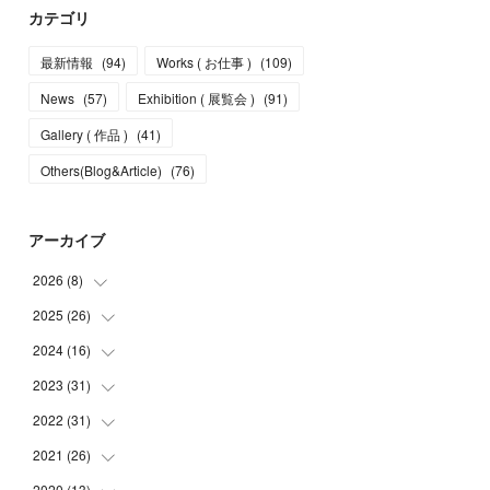
カテゴリ
最新情報
(
94
)
Works ( お仕事 )
(
109
)
News
(
57
)
Exhibition ( 展覧会 )
(
91
)
Gallery ( 作品 )
(
41
)
Others(Blog&Article)
(
76
)
アーカイブ
2026
(
8
)
2025
(
26
(
5
)
)
(
1
)
2024
(
16
(
1
)
)
(
2
)
(
3
)
2023
(
31
(
2
)
)
(
4
)
(
1
)
2022
(
31
(
5
)
)
(
1
)
(
3
)
(
2
)
2021
(
26
(
4
)
)
(
4
)
(
2
)
(
1
)
(
2
)
2020
(
13
(
5
)
)