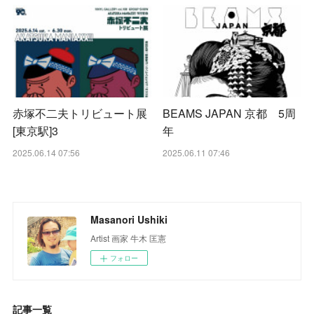
赤塚不二夫トリビュート展
BEAMS JAPAN 京都 5周
[東京駅]3
年
2025.06.14 07:56
2025.06.11 07:46
Masanori Ushiki
Artist 画家 牛木 匡憲
フォロー
記事一覧