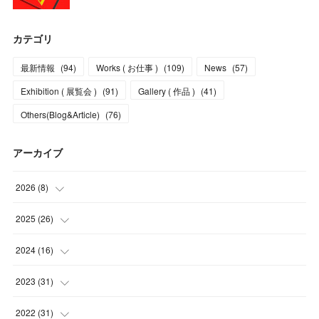
カテゴリ
最新情報
(
94
)
Works ( お仕事 )
(
109
)
News
(
57
)
Exhibition ( 展覧会 )
(
91
)
Gallery ( 作品 )
(
41
)
Others(Blog&Article)
(
76
)
アーカイブ
2026
(
8
)
(
5
)
2025
(
26
)
(
1
)
(
1
)
2024
(
16
)
(
2
)
(
3
)
(
2
)
2023
(
31
)
(
4
)
(
1
)
(
5
)
2022
(
31
)