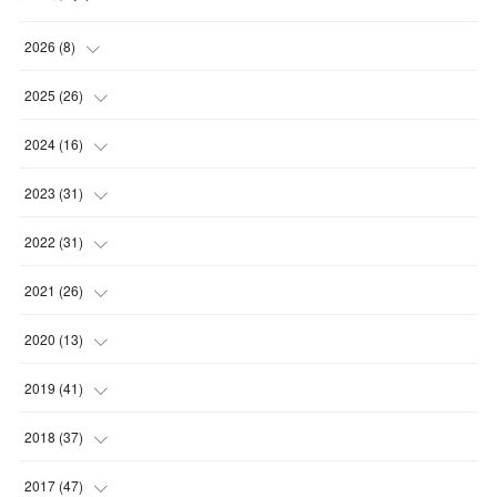
2026
(
8
)
(
5
)
2025
(
26
)
(
1
)
(
1
)
2024
(
16
)
(
2
)
(
3
)
(
2
)
2023
(
31
)
(
4
)
(
1
)
(
5
)
2022
(
31
)
(
1
)
(
3
)
(
2
)
(
4
)
2021
(
26
)
(
4
)
(
2
)
(
1
)
(
2
)
(
5
)
2020
(
13
)
(
4
)
(
1
)
(
1
)
(
2
)
(
4
)
(
1
)
2019
(
41
)
(
3
)
(
2
)
(
2
)
(
3
)
(
3
)
(
2
)
(
3
)
2018
(
37
)
(
6
)
(
2
)
(
3
)
(
3
)
(
1
)
(
4
)
(
8
)
(
6
)
2017
(
47
)